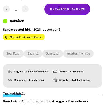
-
+
KOSÁRBA RAKOM
Raktáron
Szavatossági idő:
2026. december 1.
Már csak
1
db van raktáron.
Sour Patch
Savanyú
Gumicukor
amerikai finomság
Ingyenes szállítás 250.000 Ft-tól
30 napos cseregarancia
Utánvétes fizetési lehetőség
Személyes átvétel boltunkban
Termékleírás
Sour Patch Kids Lemonade Fest Vegyes Gyümölcsös