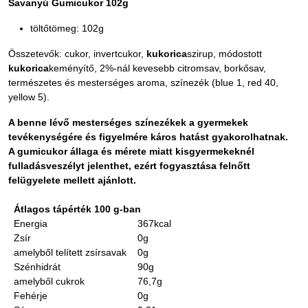
Savanyú Gumicukor 102g
töltőtömeg: 102g
Összetevők: cukor, invertcukor,
kukorica
szirup, módostott
kukorica
keményítő, 2%-nál kevesebb citromsav, borkősav,
természetes és mesterséges aroma, színezék (blue 1, red 40,
yellow 5).
A benne lévő mesterséges színezékek a gyermekek
tevékenységére és figyelmére káros hatást gyakorolhatnak.
A gumicukor állaga és mérete miatt kisgyermekeknél
fulladásveszélyt jelenthet, ezért fogyasztása felnőtt
felügyelete mellett ajánlott.
Átlagos tápérték 100 g-ban
Energia
367kcal
Zsír
0g
amelyből telített zsírsavak
0g
Szénhidrát
90g
amelyből cukrok
76,7g
Fehérje
0g