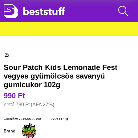
Sour Patch Kids Lemonade Fest
vegyes gyümölcsös savanyú
gumicukor 102g
990 Ft
nettó
780 Ft
(ÁFA 27%)
Cikkszám:
704620109100
9706 Ft / kg
Brand: