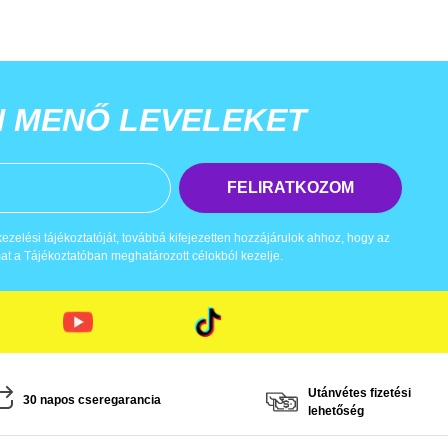
N MENŐ LEVELEKET
FELIRATKOZOM
zelési tájékoztatóját, továbbá kifejezetten hozzájárulok ahhoz, hogy az
t a Tájékoztatóban meghatározott célokból kezelje.
Utánvétes fizetési
30 napos cseregarancia
lehetőség