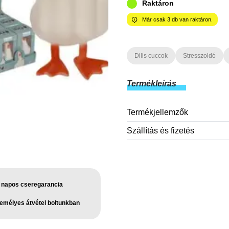
Raktáron
Már csak
3
db van raktáron.
Dilis cuccok
Stresszoldó
Termékleírás
Termékjellemzők
Szállítás és fizetés
 napos cseregarancia
emélyes átvétel boltunkban