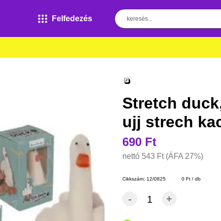
Felfedezés
Stretch duck
ujj strech ka
690 Ft
nettó
543 Ft
(ÁFA 27%)
Cikkszám:
12/0825
0 Ft / db
-
+