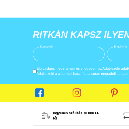
RITKÁN KAPSZ ILYE
Keresztnév
E-mail cím
Elolvastam, megértettem és elfogadom az Adatkezelő adatke
Adatkezelő a weboldal használata során megadott adataima
Ingyenes szállítás 30.000 Ft-
tól