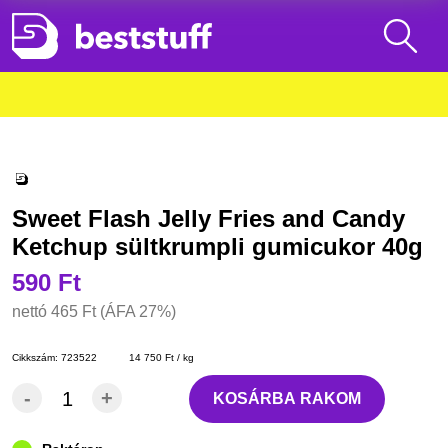
Sweet Flash Jelly Fries and Candy
Ketchup sültkrumpli gumicukor 40g
590 Ft
nettó
465 Ft
(ÁFA 27%)
Cikkszám:
723522
14 750 Ft / kg
-
+
KOSÁRBA RAKOM