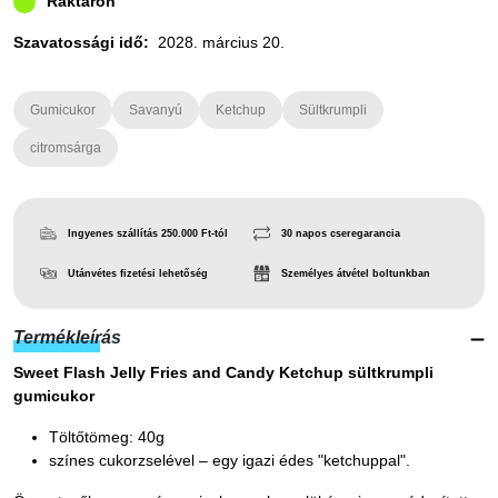
Raktáron
Szavatossági idő:
2028. március 20.
Gumicukor
Savanyú
Ketchup
Sültkrumpli
citromsárga
Ingyenes szállítás 250.000 Ft-tól
30 napos cseregarancia
Utánvétes fizetési lehetőség
Személyes átvétel boltunkban
Termékleírás
Sweet Flash Jelly Fries and Candy Ketchup sültkrumpli
gumicukor
Töltőtömeg: 40g
színes cukorzselével – egy igazi édes "ketchuppal".