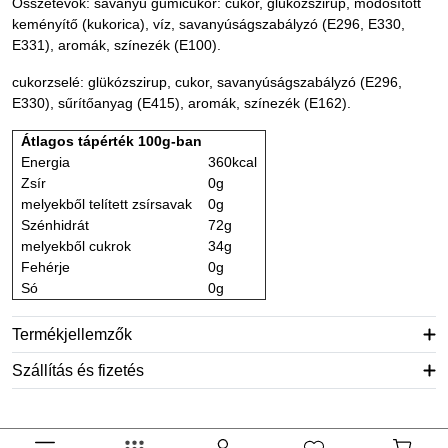
Összetevők: savanyú gumicukor: cukor, glükózszirup, módosított
keményítő (kukorica), víz, savanyúságszabályzó (E296, E330,
E331), aromák, színezék (E100).
cukorzselé: glükózszirup, cukor, savanyúságszabályzó (E296,
E330), sűrítőanyag (E415), aromák, színezék (E162).
Átlagos tápérték 100g-ban
Energia
360kcal
Zsír
0g
melyekből telített zsírsavak
0g
Szénhidrát
72g
melyekből cukrok
34g
Fehérje
0g
Só
0g
Termékjellemzők
Szállítás és fizetés