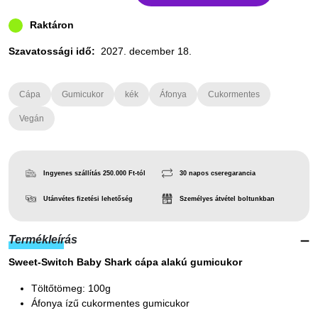
Raktáron
Szavatossági idő:
2027. december 18.
Cápa
Gumicukor
kék
Áfonya
Cukormentes
Vegán
Ingyenes szállítás 250.000 Ft-tól
30 napos cseregarancia
Utánvétes fizetési lehetőség
Személyes átvétel boltunkban
Termékleírás
Sweet-Switch Baby Shark cápa alakú gumicukor
Töltőtömeg: 100g
Áfonya ízű cukormentes gumicukor