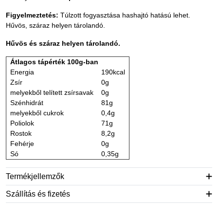
Figyelmeztetés:
Túlzott fogyasztása hashajtó hatású lehet.
Hűvös, száraz helyen tárolandó.
Hűvös és száraz helyen tárolandó.
Átlagos tápérték 100g-ban
Energia
190kcal
Zsír
0g
melyekből telített zsírsavak
0g
Szénhidrát
81g
melyekből cukrok
0,4g
Poliolok
71g
Rostok
8,2g
Fehérje
0g
Só
0,35g
Termékjellemzők
Szállítás és fizetés