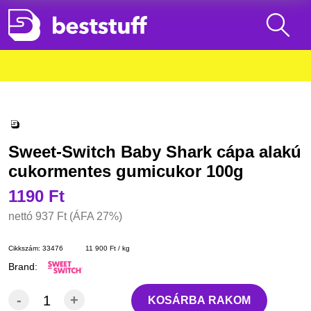
Sweet-Switch Baby Shark cápa alakú
cukormentes gumicukor 100g
1190 Ft
nettó
937 Ft
(ÁFA 27%)
Cikkszám:
33476
11 900 Ft / kg
Brand:
-
+
KOSÁRBA RAKOM