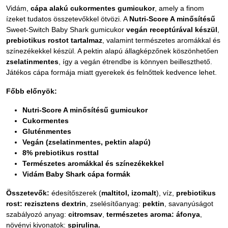
Vidám,
cápa alakú cukormentes gumicukor
, amely a finom
ízeket tudatos összetevőkkel ötvözi. A
Nutri-Score A minősítésű
Sweet-Switch Baby Shark gumicukor
vegán receptúrával készül
,
prebiotikus rostot tartalmaz
, valamint természetes aromákkal és
színezékekkel készül. A pektin alapú állagképzőnek köszönhetően
zselatinmentes
, így a vegán étrendbe is könnyen beilleszthető.
Játékos cápa formája miatt gyerekek és felnőttek kedvence lehet.
Főbb előnyök:
Nutri-Score A minősítésű gumicukor
Cukormentes
Gluténmentes
Vegán (zselatinmentes, pektin alapú)
8% prebiotikus rosttal
Természetes aromákkal és színezékekkel
Vidám Baby Shark cápa formák
Összetevők:
édesítőszerek (
maltitol, izomalt
), víz,
prebiotikus
rost: rezisztens dextrin
, zselésítőanyag:
pektin
, savanyúságot
szabályozó anyag:
citromsav
,
természetes aroma: áfonya
,
növényi kivonatok:
spirulina.