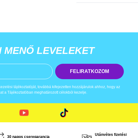
N MENŐ LEVELEKET
FELIRATKOZOM
zelési tájékoztatóját, továbbá kifejezetten hozzájárulok ahhoz, hogy az
t a Tájékoztatóban meghatározott célokból kezelje.
Utánvétes fizetési
30 napos cseregarancia