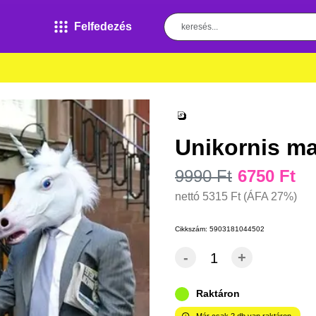
Felfedezés
Unikornis m
9990 Ft
6750 Ft
nettó
5315 Ft
(ÁFA 27%)
Cikkszám:
5903181044502
-
+
Raktáron