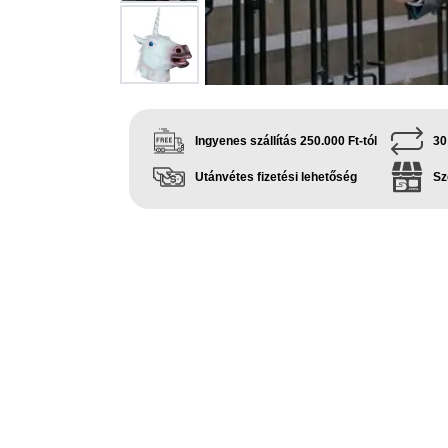
Ingyenes szállítás 250.000 Ft-tól
30
Utánvétes fizetési lehetőség
Sz