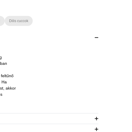
z
Dilis cuccok
g
bban
 feltűnő
? Ha
st, akkor
os