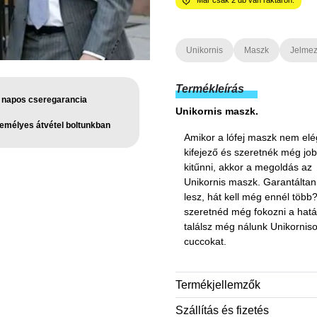
Már csak
2
db van raktáron.
Unikornis
Maszk
Jelme
Termékleírás
 napos cseregarancia
Unikornis maszk.
emélyes átvétel boltunkban
Amikor a lófej maszk nem elé
kifejező és szeretnék még jo
kitűnni, akkor a megoldás az
Unikornis maszk. Garantáltan
lesz, hát kell még ennél több
szeretnéd még fokozni a hatá
találsz még nálunk Unikornis
cuccokat.
Termékjellemzők
Szállítás és fizetés