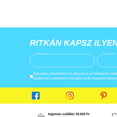
RITKÁN KAPSZ ILYE
Keresztnév
E-mail cím
Elolvastam, megértettem és elfogadom az Adatkezelő adatke
Adatkezelő a weboldal használata során megadott adataima
Ingyenes szállítás 30.000 Ft-