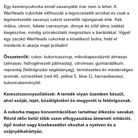
Egy keménycukorka ennél savanyúbb már nem is lehet. A
WarHeads cukorkák előhozzák a legviccesebb arcokat és csak a
legmerészebb savanyú cukrot szeretők rajonganak érte. Kék
málna, citrom, fekete cseresznye, dinnye és zöld alma ízekkel
kiegészítve, mindig szórakoztató megosztani a barátokkal. Vigyél
egy zacskó WarHeads cukorkát a következő bulira, hidd el
mindenki ki akarja majd próbálni!
Összetevők:
cukor, kukoricaszirup, mikrokapszulázott almasav
(almasav, hidrogénezett pálmaolaj), citromsav, gumiarábikum,
repceolaj (feldolgozási segédanyag), természetes és mesterséges
aromák, színezékek (red 40, yellow 5, blue 1), karnaubaviasz,
kukoricakeményítő.
Keresztszennyeződések
: A termék olyan üzemben készül,
ahol
szóját
,
tejet
,
búzát/glutént
és
mogyorót
is feldolgoznak.
A cukorka magas koncentrációban tartalmaz étkezési savakat.
Rövid időn belül több szem elfogyasztása
átmeneti irritációt,
égő érzést vagy kisebesedést okozhat a nyelven
és a
szájnyálkahártyán.