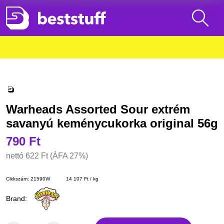
Warheads Assorted Sour extrém
savanyú keménycukorka original 56g
790 Ft
nettó
622 Ft
(ÁFA 27%)
Cikkszám:
21590W
14 107 Ft / kg
Brand: