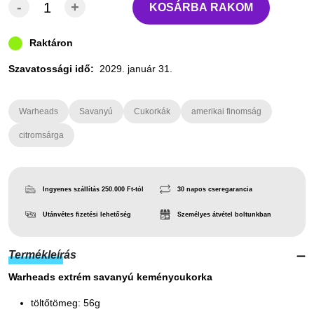
-
+
KOSÁRBA RAKOM
Raktáron
Szavatossági idő:
2029. január 31.
Warheads
Savanyú
Cukorkák
amerikai finomság
citromsárga
Ingyenes szállítás 250.000 Ft-tól
30 napos cseregarancia
Utánvétes fizetési lehetőség
Személyes átvétel boltunkban
Termékleírás
Warheads extrém savanyú keménycukorka
töltőtömeg: 56g