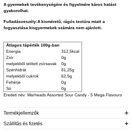
A gyermekek tevékenységére és figyelmére káros hatást
gyakorolhat.
Fulladásveszély:A kisméretű, rágós textúra miatt a
fogyasztása
kisgyermekek számára nem ajánlott
.
Átlagos tápérték 100g-ban
Energia
312,5kcal
Zsír
0g
melyekből telített zsírsavak
0g
Szénhidrát
81,25g
melyekből cukrok
62,5g
Fehérje
0g
Só
0g
Eredeti név: Warheads Assorted Sour Candy - 5 Mega Flavours
Termékjellemzők
Szállítás és fizetés