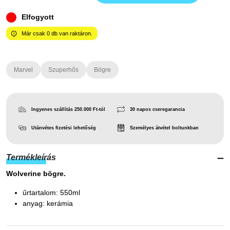
Elfogyott
Már csak
0
db van raktáron.
Marvel
Szuperhős
Bögre
Ingyenes szállítás 250.000 Ft-tól
30 napos cseregarancia
Utánvétes fizetési lehetőség
Személyes átvétel boltunkban
Termékleírás
Wolverine bögre.
űrtartalom: 550ml
anyag: kerámia