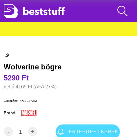
Wolverine bögre
5290 Ft
nettó
4165 Ft
(ÁFA 27%)
Cikkszám:
PP13027XM
Brand:
-
+
ÉRTESÍTÉST KÉREK