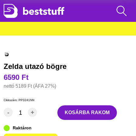
Zelda utazó bögre
6590 Ft
nettó
5189 Ft
(ÁFA 27%)
Cikkszám:
PP3241NN
-
+
KOSÁRBA RAKOM
Raktáron