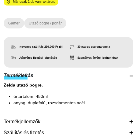
Már csak
1
db van raktáron.
Gamer
Utazó bögre / pohár
Ingyenes szállítás 250.000 Ft-tól
30 napos cseregarancia
Utánvétes fizetési lehetőség
Személyes átvétel boltunkban
Termékleírás
Zelda utazó bögre.
űrtartalom: 450ml
anyag: duplafalú, rozsdamentes acél
Termékjellemzők
Szállítás és fizetés