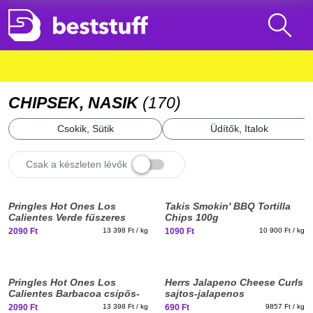
CHIPSEK, NASIK
(
170
)
Csokik, Sütik
Üdítők, Italok
Csak a készleten lévők
Elfogyott, iratkozz fel!
New
New
Pringles Hot Ones Los
Takis Smokin' BBQ Tortilla
stuff
stuff
Calientes Verde fűszeres
Chips 100g
burgonyachips 156g
2090 Ft
13 398 Ft / kg
1090 Ft
10 900 Ft / kg
New
New
Pringles Hot Ones Los
Herrs Jalapeno Cheese Curls
stuff
stuff
Calientes Barbacoa csípős-
sajtos-jalapenos
BBQ ízű burgonyachips 156g
kukoricachips 70g
2090 Ft
13 398 Ft / kg
690 Ft
9857 Ft / kg