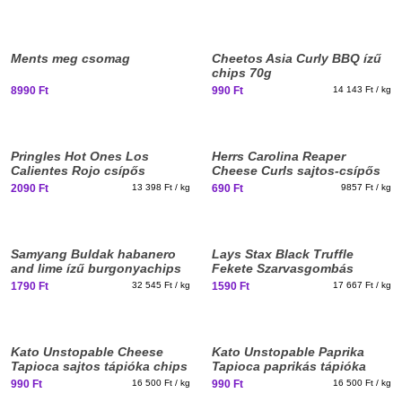
Elfogyott, iratkozz fel!
New
New
Ments meg csomag
Cheetos Asia Curly BBQ ízű
stuff
stuff
chips 70g
8990 Ft
990 Ft
14 143 Ft / kg
New
New
Pringles Hot Ones Los
Herrs Carolina Reaper
stuff
stuff
Calientes Rojo csípős
Cheese Curls sajtos-csípős
burgonyachips 156g
kukoricachips 70g
2090 Ft
13 398 Ft / kg
690 Ft
9857 Ft / kg
New
New
Samyang Buldak habanero
Lays Stax Black Truffle
stuff
stuff
and lime ízű burgonyachips
Fekete Szarvasgombás
55g
Burgonyachips 90g
1790 Ft
32 545 Ft / kg
1590 Ft
17 667 Ft / kg
New
New
Kato Unstopable Cheese
Kato Unstopable Paprika
stuff
stuff
Tapioca sajtos tápióka chips
Tapioca paprikás tápióka
60g
chips 60g
990 Ft
16 500 Ft / kg
990 Ft
16 500 Ft / kg