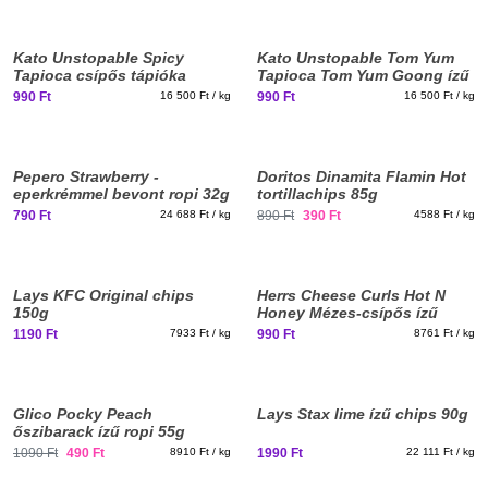
New
New
Kato Unstopable Spicy
Kato Unstopable Tom Yum
stuff
stuff
Tapioca csípős tápióka
Tapioca Tom Yum Goong ízű
chips 60g
tápióka chips 60g
990 Ft
16 500 Ft / kg
990 Ft
16 500 Ft / kg
New
Pepero Strawberry -
Doritos Dinamita Flamin Hot
stuff
eperkrémmel bevont ropi 32g
tortillachips 85g
Szavatossági idő: 2026-09-06
790 Ft
24 688 Ft / kg
890 Ft
390 Ft
4588 Ft / kg
Elfogyott, iratkozz fel!
Lays KFC Original chips
Herrs Cheese Curls Hot N
150g
Honey Mézes-csípős ízű
sajtos chips 113g
1190 Ft
7933 Ft / kg
990 Ft
8761 Ft / kg
Glico Pocky Peach
Lays Stax lime ízű chips 90g
őszibarack ízű ropi 55g
Szavatossági idő: 2026-09-02
1090 Ft
490 Ft
8910 Ft / kg
1990 Ft
22 111 Ft / kg