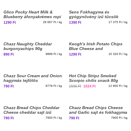
Elfogyott, iratkozz fel!
Glico Pocky Heart Milk &
Sens Fokhagyma és
Blueberry áfonyakrémes ropi
gyógynövény ízű tücsök
45g
fehérje chips 80g
1290 Ft
28 667 Ft / kg
1390 Ft
17 375 Ft / kg
Chazz Naughty Cheddar
Keogh's Irish Potato Chips
burgonyachips 90g
Blue Cheese and
Caramelized Onion Kéksajt
890 Ft
9889 Ft / kg
1290 Ft
10 320 Ft / kg
és Karamellizált Hagyma ízű
burgonyachips 125g
Chazz Sour Cream and Onion
Hot Chip Stripz Smoked
hagymás tejfölös
Scorpio chilis snack 80g
burgonyachips 90g
790 Ft
8778 Ft / kg
1590 Ft
1024 Ft
12 800 Ft / kg
Chazz Bread Chips Cheddar
Chazz Bread Chips Cheese
Cheese cheddar sajt ízű
and Garlic sajt és fokhagyma
kenyérchips 100g
ízű kenyérchips 100g
790 Ft
7900 Ft / kg
790 Ft
7900 Ft / kg