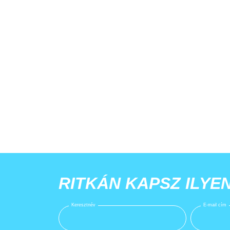
RITKÁN KAPSZ ILYE
Keresztnév
E-mail cím