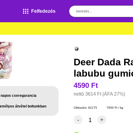
Felfedezés
Deer Dada R
labubu gumi
4590 Ft
nettó
3614 Ft
(ÁFA 27%)
 napos cseregarancia
emélyes átvétel boltunkban
Cikkszám:
62175
7650 Ft / kg
-
+