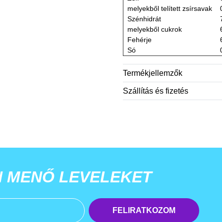
melyekből telített zsírsavak
Szénhidrát
melyekből cukrok
Fehérje
Só
Termékjellemzők
Szállítás és fizetés
N MENŐ LEVELEKET
FELIRATKOZOM