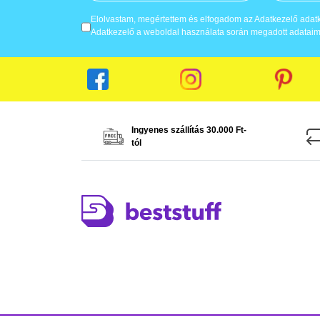
Elolvastam, megértettem és elfogadom az Adatkezelő adatke
Adatkezelő a weboldal használata során megadott adataima
Ingyenes szállítás 30.000 Ft-
tól