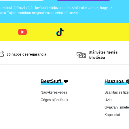
zelési tájékoztatóját, továbbá kifejezetten hozzájárulok ahhoz, hogy az
t a Tájékoztatóban meghatározott célokból kezelje.
Utánvétes fizetési
30 napos cseregarancia
lehetőség
BestStuff
❤️
Hasznos

Nagykereskedés
Szállítás és fize
Céges ajándékok
Üzlet
Gyakran isméte
Kapcsolat