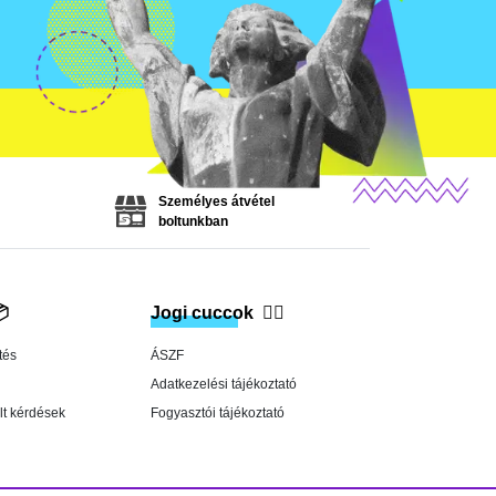
Személyes átvétel
boltunkban

Jogi cuccok
👨‍⚖️
tés
ÁSZF
Adatkezelési tájékoztató
lt kérdések
Fogyasztói tájékoztató