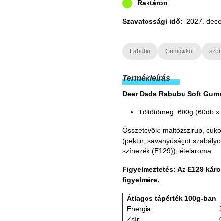
Raktáron
Szavatossági idő:
2027. dec
Labubu
Gumicukor
ször
Termékleírás
Deer Dada Rabubu Soft Gum
Töltőtömeg: 600g (60db x
Összetevők: maltózszirup, cukor
(pektin, savanyúságot szabály
színezék (E129)), ételaroma.
Figyelmeztetés: Az E129 káro
figyelmére.
Átlagos tápérték 100g-ban
Energia
Zsír