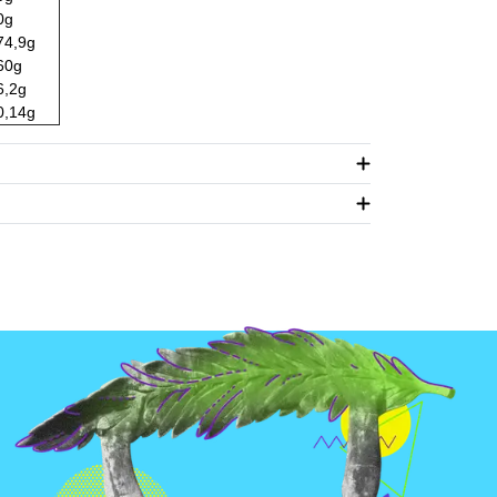
0g
74,9g
60g
6,2g
0,14g