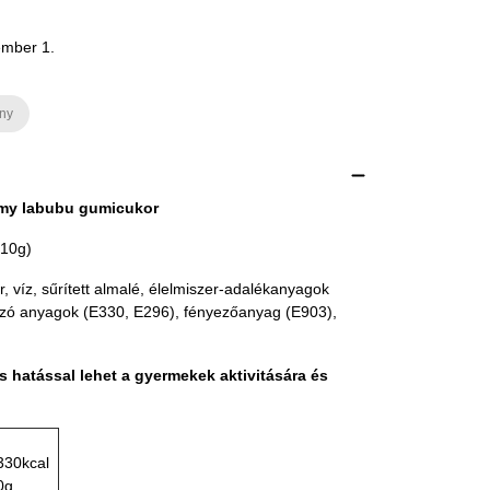
ember 1.
ny
my labubu gumicukor
 10g)
, víz, sűrített almalé, élelmiszer-adalékanyagok
ozó anyagok (E330, E296), fényezőanyag (E903),
s hatással lehet a gyermekek aktivitására és
330kcal
0g