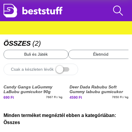
ÖSSZES
(
2
)
Buli és Játék
Életmód
Csak a készleten lévők
Elfogyott, iratkozz fel!
Candy Gangs LaGummy
Deer Dada Rabubu Soft
LaBubu gumicukor 90g
Gummy labubu gumicukor
60x10g
690 Ft
7667 Ft / kg
4590 Ft
7650 Ft / kg
Minden terméket megnéztél ebben a kategóriában:
Összes