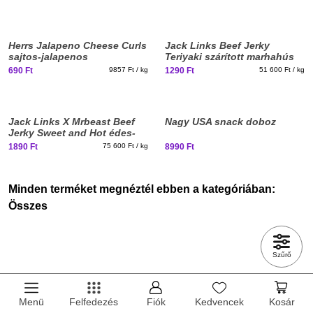
New
Herrs Jalapeno Cheese Curls
Jack Links Beef Jerky
stuff
sajtos-jalapenos
Teriyaki szárított marhahús
kukoricachips 70g
falatok 25g
690 Ft
9857 Ft / kg
1290 Ft
51 600 Ft / kg
New
Jack Links X Mrbeast Beef
Nagy USA snack doboz
stuff
Jerky Sweet and Hot édes-
csípős szárított marhahús
1890 Ft
75 600 Ft / kg
8990 Ft
falatok 25g
Minden terméket megnéztél ebben a kategóriában:
Összes
Szűrő
Menü
Felfedezés
Fiók
Kedvencek
Kosár