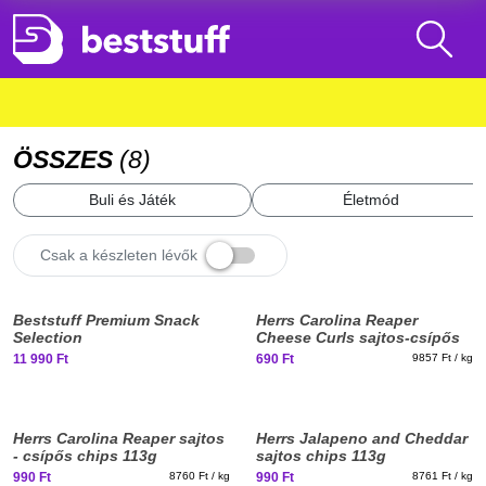
ÖSSZES
(
8
)
Buli és Játék
Életmód
Csak a készleten lévők
New
New
Beststuff Premium Snack
Herrs Carolina Reaper
stuff
stuff
Selection
Cheese Curls sajtos-csípős
kukoricachips 70g
11 990 Ft
690 Ft
9857 Ft / kg
Herrs Carolina Reaper sajtos
Herrs Jalapeno and Cheddar
- csípős chips 113g
sajtos chips 113g
990 Ft
8760 Ft / kg
990 Ft
8761 Ft / kg