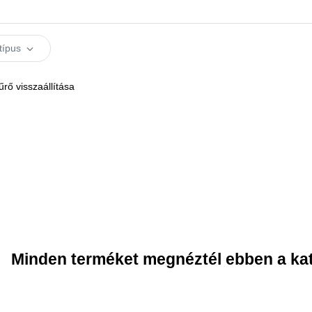
típus
rő visszaállítása
Minden terméket megnéztél ebben a ka