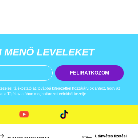
N MENŐ LEVELEKET
FELIRATKOZOM
zelési tájékoztatóját, továbbá kifejezetten hozzájárulok ahhoz, hogy az
t a Tájékoztatóban meghatározott célokból kezelje.
Utánvétes fizetési