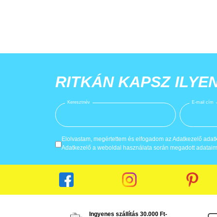
RITKÁN KAPSZ ILYE
Keresztnév
E-mail cím
Elolvastam, megértettem és elfogadom az Adatkezelő adatke
Adatkezelő a weboldal használata során megadott adataima
Ingyenes szállítás 30.000 Ft-