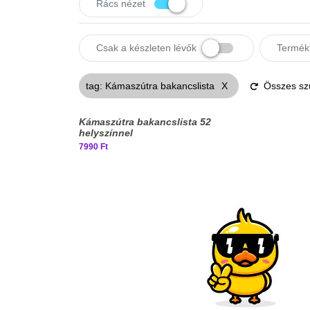
Rács
nézet
Csak a készleten lévők
Termék
tag
:
Kámaszútra bakancslista
X
Összes szű
Kámaszútra bakancslista 52
helyszínnel
7990 Ft