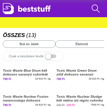
ÖSSZES
(
13
)
Buli és Játék
Életmód
Csak a készleten lévők
Toxic Waste Blue Drum kék
Toxic Waste Green Drum
dobozos savanyú cukorkák
zöld dobozos savanyú
42g
cukorkák 42g
790 Ft
18 810 Ft / kg
790 Ft
18 810 Ft / kg
Elfogyott, iratkozz fel!
Toxic Waste Nuclear Fusion
Toxic Waste Nuclear Sludge
narancssárga dobozos
kék málna ízű rágós cukorka
savanyú cukorkák 42g
20gSzavatossági idő: 2026-
790 Ft
18 810 Ft / kg
200 Ft
150 Ft
7500 Ft / kg