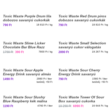
09-30
Toxic Waste Purple Drum lila
Toxic Waste Red Drum piros
dobozos savanyú cukorkák
dobozos savanyú cukorkák
42g
42g
790 Ft
18 810 Ft / kg
790 Ft
18 810 Ft / kg
Toxic Waste Slime Licker
Toxic Waste Small Selection
Chocolate Bar Blue Razz
savanyú cukor válogatás
csokoládé savanyú kék
150g
1790 Ft
390 Ft
7800 Ft / kg
2890 Ft
19 267 Ft / kg
málna töltelékkel 50g
Elég nagy vagy már
Szavatossági idő: 2026-09-06
ehhez?
Toxic Waste Sour Apple
Toxic Waste Sour Cherry
Energy Drink savanyú almás
Energy Drink savanyú
energiaital 500ml DRS
cseresznyés energiaital
1490 Ft
2980 Ft / liter
790 Ft
1580 Ft / liter
500ml DRS
betétdíj: +
50 Ft
betétdíj: +
50 Ft
Elfogyott, iratkozz fel!
Toxic Waste Sour Slushy
Toxic Waste Tower Of Sour
Blue Raspberry kék málna
Box savanyú cukorka
ízű savanyú jégkása 250ml
válogatás torony 420g
1190 Ft
4760 Ft / liter
10 290 Ft
6990 Ft
16 644 Ft / kg