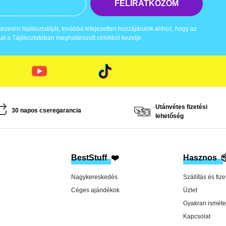
FELIRATKOZOM
zelési tájékoztatóját, továbbá kifejezetten hozzájárulok ahhoz, hogy az
t a Tájékoztatóban meghatározott célokból kezelje.
Utánvétes fizetési
30 napos cseregarancia
lehetőség
BestStuff
❤️
Hasznos

Nagykereskedés
Szállítás és fize
Céges ajándékok
Üzlet
Gyakran isméte
Kapcsolat