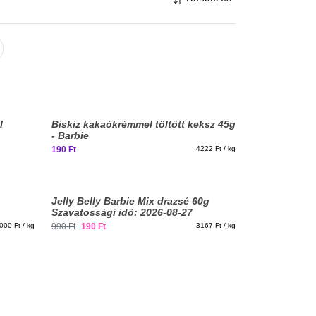
l
Biskiz kakaókrémmel töltött keksz 45g
- Barbie
190 Ft
4222 Ft / kg
Jelly Belly Barbie Mix drazsé 60g
Szavatossági idő: 2026-08-27
000 Ft / kg
990 Ft
190 Ft
3167 Ft / kg