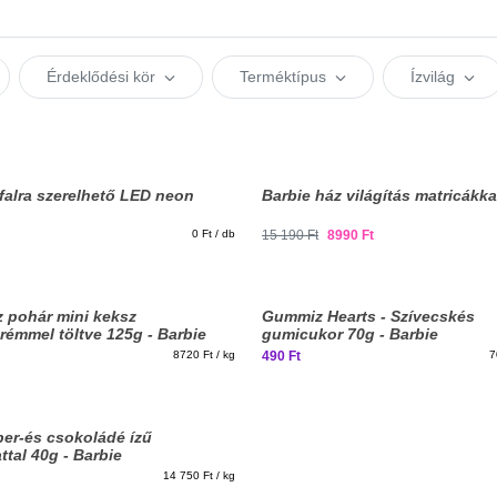
Érdeklődési kör
Terméktípus
Ízvilág
falra szerelhető LED neon
Barbie ház világítás matricákka
0 Ft / db
15 190 Ft
8990 Ft
z pohár mini keksz
Gummiz Hearts - Szívecskés
rémmel töltve 125g - Barbie
gumicukor 70g - Barbie
8720 Ft / kg
490 Ft
7
per-és csokoládé ízű
tal 40g - Barbie
14 750 Ft / kg