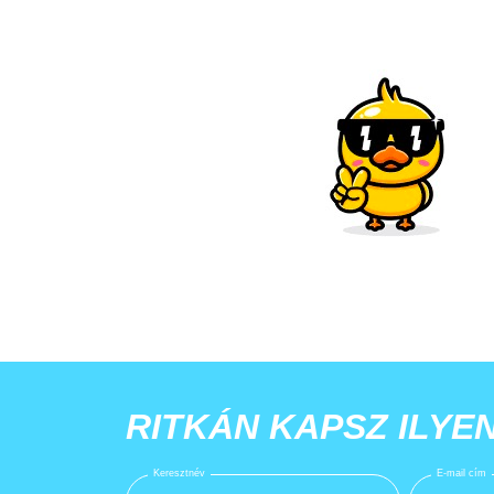
RITKÁN KAPSZ ILYE
Keresztnév
E-mail cím