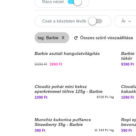
Rács
nézet
Csak a készleten lévők
Ár
tag
:
Barbie
X
Összes szűrő visszaállítása
Barbie asztali hangulatvilágítás
Barbie 
tükör
6990 Ft
3990 Ft
9390 Ft
Cloudiz pohár mini keksz
Cloudi
eperkrémmel töltve 125g - Barbie
kakaók
1090 Ft
8720 Ft / kg
1090 Ft
Munchiz kukorica puffancs
Ropi e
Strawberry 35g - Barbie
bevonat
390 Ft
11 143 Ft / kg
590 Ft