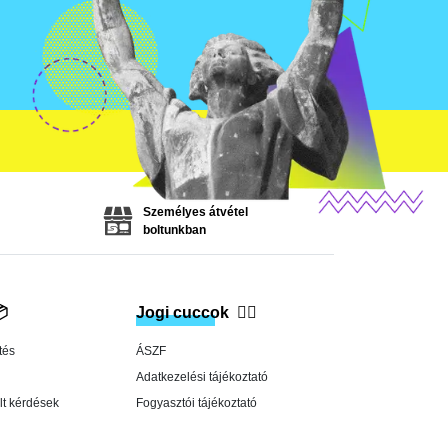
Személyes átvétel
boltunkban

Jogi cuccok
👨‍⚖️
tés
ÁSZF
Adatkezelési tájékoztató
lt kérdések
Fogyasztói tájékoztató