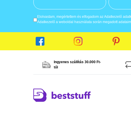
Elolvastam, megértettem és elfogadom az Adatkezelő adatke
Adatkezelő a weboldal használata során megadott adataima
Ingyenes szállítás 30.000 Ft-
tól