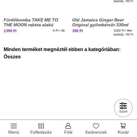
betétdíj: +
50 Ft
Fürdőbomba TAKE ME TO
Old Jamaica Ginger Beer
THE MOON rakéta alakú
Original gyömbérsör 330ml
DRS
1390 Ft
0 Ft / db
390 Ft
1182 Ft / liter
betétdíj: +
50 Ft
Minden terméket megnéztél ebben a kategóriában:
Összes
Szűrő
Menü
Felfedezés
Fiók
Kedvencek
Kosár