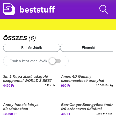
ÖSSZES
(
6
)
Buli és Játék
Életmód
Csak a készleten lévők
Elfogyott, iratkozz fel!
3in 1 Kupa alakú adagoló
Amos 4D Gummy
szappannal WORLD'S BEST
szerencsehozó aranyhal
330ml
formájú gumicukor 65g
4490 Ft
0 Ft / db
990 Ft
16 500 Ft / kg
Arany francia kártya
Barr Ginger Beer gyömbérsör
díszdobozban
ízű szénsavas üdítőital
330ml DRS
10 390 Ft
390 Ft
1182 Ft / liter