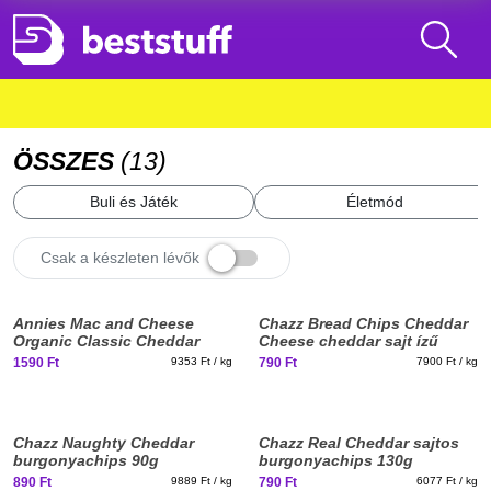
ÖSSZES
(
13
)
Buli és Játék
Életmód
Csak a készleten lévők
Annies Mac and Cheese
Chazz Bread Chips Cheddar
Organic Classic Cheddar
Cheese cheddar sajt ízű
sajtos makaróni 170g
kenyérchips 100g
1590 Ft
9353 Ft / kg
790 Ft
7900 Ft / kg
Chazz Naughty Cheddar
Chazz Real Cheddar sajtos
burgonyachips 90g
burgonyachips 130g
890 Ft
9889 Ft / kg
790 Ft
6077 Ft / kg