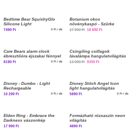
Bedtime Bear SquishyGlo
Botanium okos
Silicone Light
növénykaspó - Szürke
hangulatvilágítás
7490 Ft
0 Ft / db
27 990 Ft
18 890 Ft
Care Bears alarm clock
Csingiling csillagok
ébresztőóra éjszakai fénnyel
lávalámpa hangulatvilágítás
8190 Ft
0 Ft / db
13 990 Ft
9350 Ft
Disney - Dumbo - Light
Disney Stitch Angel Icon
Rechargeable
light hangulatvilágítás
hangulatvilágítás
10 290 Ft
0 Ft / db
5890 Ft
0 Ft / db
Elden Ring - Embrace the
Formázható rózsaszín neon
Darkness vászonkép
világítás
17 990 Ft
4890 Ft