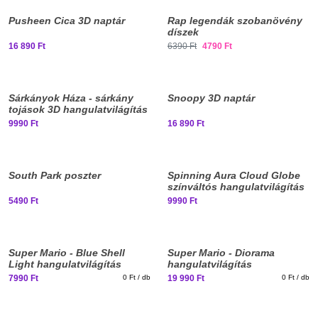
Pusheen Cica 3D naptár
Rap legendák szobanövény
díszek
16 890 Ft
6390 Ft
4790 Ft
Sárkányok Háza - sárkány
Snoopy 3D naptár
tojások 3D hangulatvilágítás
9990 Ft
16 890 Ft
South Park poszter
Spinning Aura Cloud Globe
színváltós hangulatvilágítás
5490 Ft
9990 Ft
Super Mario - Blue Shell
Super Mario - Diorama
Light hangulatvilágítás
hangulatvilágítás
hanggal
7990 Ft
0 Ft / db
19 990 Ft
0 Ft / db