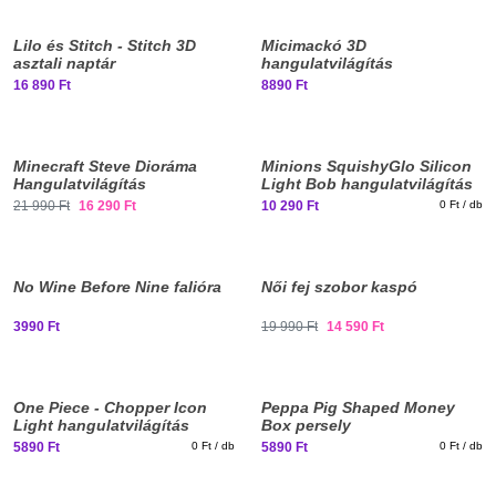
Elfogyott, iratkozz fel!
Lilo és Stitch - Stitch 3D
Micimackó 3D
asztali naptár
hangulatvilágítás
16 890 Ft
8890 Ft
Elfogyott, iratkozz fel!
Minecraft Steve Dioráma
Minions SquishyGlo Silicon
Hangulatvilágítás
Light Bob hangulatvilágítás
21 990 Ft
16 290 Ft
10 290 Ft
0 Ft / db
No Wine Before Nine falióra
Női fej szobor kaspó
3990 Ft
19 990 Ft
14 590 Ft
Elfogyott, iratkozz fel!
One Piece - Chopper Icon
Peppa Pig Shaped Money
Light hangulatvilágítás
Box persely
5890 Ft
0 Ft / db
5890 Ft
0 Ft / db