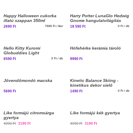
New
Happy Halloween cukorka
Harry Potter LunaGlo Hedwig
stuff
illatú szappan 350ml
Gnome hangulatvilágítás
2690 Ft
7686 Ft / liter
18 590 Ft
0 Ft / db
Elfogyott, iratkozz fel!
Hello Kitty Kuromi
Hófehérke kerámia tároló
Globuddies Light
hangulatvilágítás
6590 Ft
0 Ft / db
9990 Ft
Jövendőmondó macska
Kinetic Balance Skiing -
kinetikus dekor síelő
5690 Ft
1490 Ft
0 Ft / db
Like formájú citromsárga
Like formájú kék gyertya
gyertya
4990 Ft
3190 Ft
4990 Ft
3190 Ft