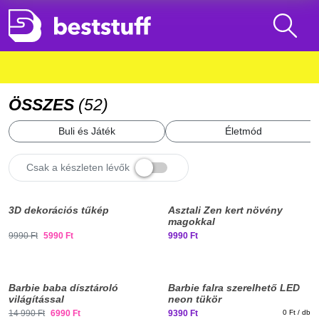
ÖSSZES
(
52
)
Buli és Játék
Életmód
Csak a készleten lévők
Elfogyott, iratkozz fel!
3D dekorációs tűkép
Asztali Zen kert növény
magokkal
9990 Ft
5990 Ft
9990 Ft
Barbie baba dísztároló
Barbie falra szerelhető LED
világítással
neon tükör
14 990 Ft
6990 Ft
9390 Ft
0 Ft / db