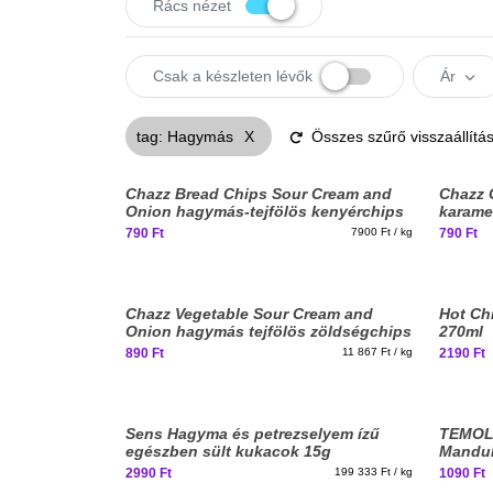
Rács
nézet
Csak a készleten lévők
Ár
tag
:
Hagymás
X
Összes szűrő visszaállítá
Chazz Bread Chips Sour Cream and
Chazz 
Onion hagymás-tejfölös kenyérchips
karamel
100g
burgon
790 Ft
7900 Ft / kg
790 Ft
Chazz Vegetable Sour Cream and
Hot Chi
Onion hagymás tejfölös zöldségchips
270ml
75g
890 Ft
11 867 Ft / kg
2190 Ft
Sens Hagyma és petrezselyem ízű
TEMOLE
egészben sült kukacok 15g
Mandula
40g
2990 Ft
199 333 Ft / kg
1090 Ft