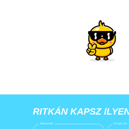
RITKÁN KAPSZ ILYE
Keresztnév
E-mail cím