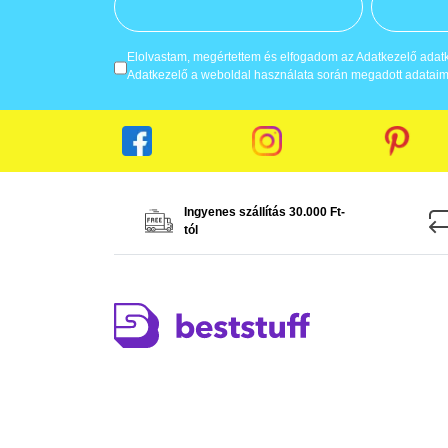
Elolvastam, megértettem és elfogadom az Adatkezelő adatke
Adatkezelő a weboldal használata során megadott adataima
Ingyenes szállítás 30.000 Ft-
tól