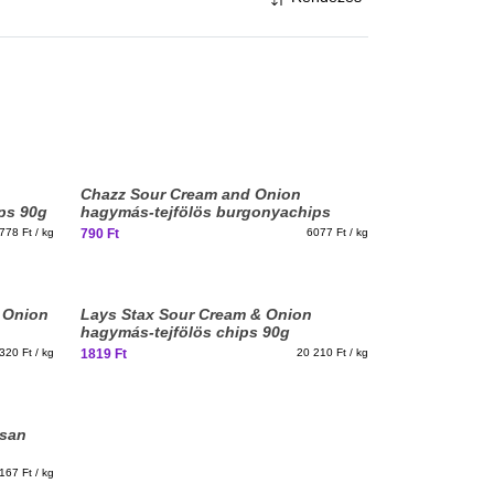
Chazz Sour Cream and Onion
ps 90g
hagymás-tejfölös burgonyachips
130g
778 Ft / kg
790 Ft
6077 Ft / kg
Elfogyott, iratkozz fel!
& Onion
Lays Stax Sour Cream & Onion
hagymás-tejfölös chips 90g
320 Ft / kg
1819 Ft
20 210 Ft / kg
esan
g
167 Ft / kg