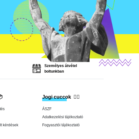
Személyes átvétel
boltunkban

Jogi cuccok
👨‍⚖️
tés
ÁSZF
Adatkezelési tájékoztató
lt kérdések
Fogyasztói tájékoztató