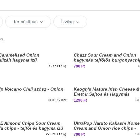
Terméktípus
Ízvilág
sa
Caramelised Onion
Chazz Sour Cream and Onion
lizált hagyma ízű
hagymás tejfölös burgonyachi
yachips 130g
6077 Ft / kg
790 Ft
8
p Volcano Chili szósz - Onion
Keogh's Mature Irish Cheese 
Érett Ír Sajtos és Hagymás
burgonyachips 125g
8111 Ft / liter
1290 Ft
10 
 Almond Chips Sour Cream
UltraPop Naruto Kakashi Kom
 chips - tejföl és hagyma ízű
Cream and Onion rice chips -
hagymás tejfölös rizschips 60
27 250 Ft / kg
790 Ft
13 