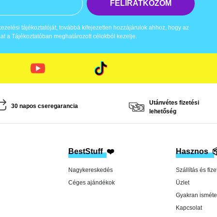
FELIRATKOZOM
zelési tájékoztatóját, továbbá kifejezetten hozzájárulok ahhoz, hogy az
t a Tájékoztatóban meghatározott célokból kezelje.
Utánvétes fizetési
30 napos cseregarancia
lehetőség
BestStuff
❤️
Hasznos

Nagykereskedés
Szállítás és fize
Céges ajándékok
Üzlet
Gyakran isméte
Kapcsolat