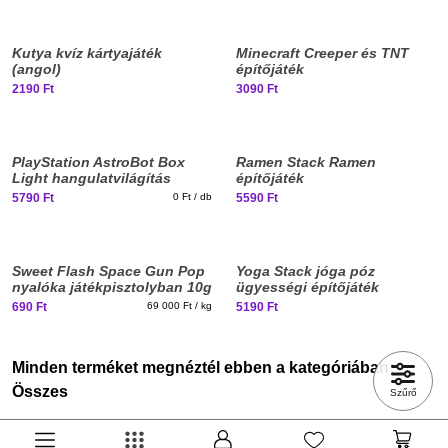
Kutya kvíz kártyajáték
Minecraft Creeper és TNT
(angol)
építőjáték
2190 Ft
3090 Ft
PlayStation AstroBot Box
Ramen Stack Ramen
Light hangulatvilágítás
építőjáték
5790 Ft
0 Ft / db
5590 Ft
Sweet Flash Space Gun Pop
Yoga Stack jóga póz
nyalóka játékpisztolyban 10g
ügyességi építőjáték
690 Ft
69 000 Ft / kg
5190 Ft
Minden terméket megnéztél ebben a kategóriában:
Összes
Szűrő