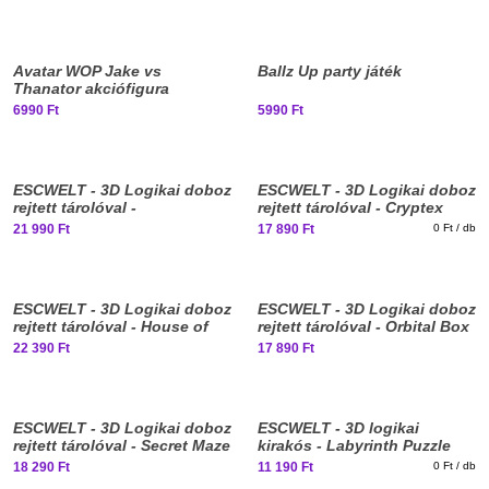
Elfogyott, iratkozz fel!
Elfogyott, iratkozz fel!
Avatar WOP Jake vs
Ballz Up party játék
Thanator akciófigura
6990 Ft
5990 Ft
ESCWELT - 3D Logikai doboz
ESCWELT - 3D Logikai doboz
rejtett tárolóval -
rejtett tárolóval - Cryptex
Blackbeards Compass
21 990 Ft
17 890 Ft
0 Ft / db
Elfogyott, iratkozz fel!
ESCWELT - 3D Logikai doboz
ESCWELT - 3D Logikai doboz
rejtett tárolóval - House of
rejtett tárolóval - Orbital Box
the Dragon
22 390 Ft
17 890 Ft
ESCWELT - 3D Logikai doboz
ESCWELT - 3D logikai
rejtett tárolóval - Secret Maze
kirakós - Labyrinth Puzzle
Box
18 290 Ft
11 190 Ft
0 Ft / db