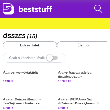
ÖSSZES
(
18
)
Buli és Játék
Életmód
Csak a készleten lévők
Állatos memóriajáték
Arany francia kártya
díszdobozban
1490 Ft
10 390 Ft
Elfogyott, iratkozz fel!
Elfogyott, iratkozz fel!
Avatar Deluxe Medium
Avatar WOP Amp Sui
Tsu'tey and Direhorse
&Colonel Miles Quaritch
akciófigura
6990 Ft
6690 Ft