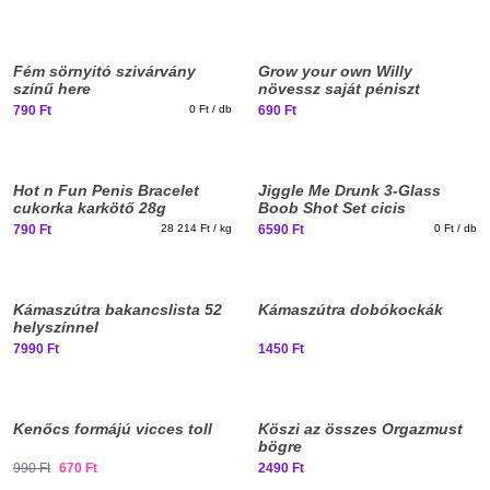
Elég nagy vagy már
Elég nagy vagy már
ehhez?
ehhez?
Fém sörnyitó szivárvány
Grow your own Willy
színű here
növessz saját péniszt
790 Ft
0 Ft / db
690 Ft
Elég nagy vagy már
Elég nagy vagy már
ehhez?
ehhez?
Hot n Fun Penis Bracelet
Jiggle Me Drunk 3-Glass
cukorka karkötő 28g
Boob Shot Set cicis
felespohár szett
790 Ft
28 214 Ft / kg
6590 Ft
0 Ft / db
Elég nagy vagy már
ehhez?
Kámaszútra bakancslista 52
Kámaszútra dobókockák
helyszínnel
7990 Ft
1450 Ft
Elég nagy vagy már
ehhez?
Kenőcs formájú vicces toll
Köszi az összes Orgazmust
bögre
990 Ft
670 Ft
2490 Ft