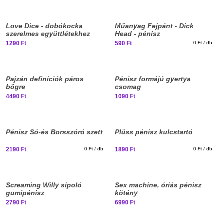
Elég nagy vagy már
Elég nagy vagy már
ehhez?
ehhez?
Love Dice - dobókocka
Műanyag Fejpánt - Dick
szerelmes együttlétekhez
Head - pénisz
1290 Ft
590 Ft
0 Ft / db
Elég nagy vagy már
ehhez?
Elfogyott, iratkozz fel!
Pajzán definíciók páros
Pénisz formájú gyertya
bögre
csomag
4490 Ft
1090 Ft
Elég nagy vagy már
ehhez?
Pénisz Só-és Borsszóró szett
Plüss pénisz kulcstartó
2190 Ft
0 Ft / db
1890 Ft
0 Ft / db
Elég nagy vagy már
Elég nagy vagy már
ehhez?
ehhez?
Screaming Willy sípoló
Sex machine, óriás pénisz
gumipénisz
kötény
2790 Ft
6990 Ft
Elég nagy vagy már
Elég nagy vagy már