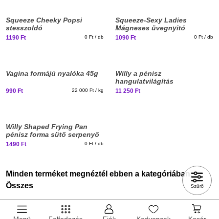
ehhez?
ehhez?
Squeeze Cheeky Popsi
Squeeze-Sexy Ladies
stesszoldó
Mágneses üvegnyitó
1190 Ft
0 Ft / db
1090 Ft
0 Ft / db
Elég nagy vagy már
Elég nagy vagy már
ehhez?
ehhez?
Vagina formájú nyalóka 45g
Willy a pénisz
hangulatvilágítás
990 Ft
22 000 Ft / kg
11 250 Ft
Elég nagy vagy már
ehhez?
Willy Shaped Frying Pan
pénisz forma sütő serpenyő
1490 Ft
0 Ft / db
Minden terméket megnéztél ebben a kategóriában:
Összes
Szűrő