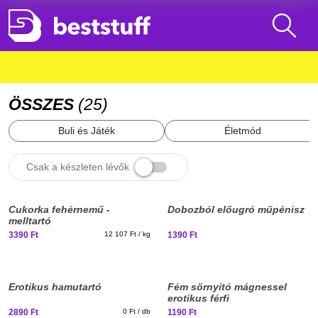
ÖSSZES
(
25
)
Buli és Játék
Életmód
Csak a készleten lévők
Elég nagy vagy már
Elég nagy vagy már
ehhez?
ehhez?
Cukorka fehérnemű -
Dobozból előugró műpénisz
melltartó
3390 Ft
12 107 Ft / kg
1390 Ft
Elég nagy vagy már
Elég nagy vagy már
ehhez?
ehhez?
Erotikus hamutartó
Fém sörnyitó mágnessel
erotikus férfi
2890 Ft
0 Ft / db
1190 Ft