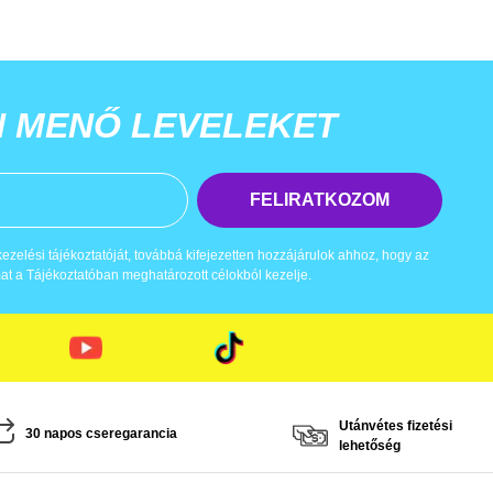
N MENŐ LEVELEKET
FELIRATKOZOM
zelési tájékoztatóját, továbbá kifejezetten hozzájárulok ahhoz, hogy az
t a Tájékoztatóban meghatározott célokból kezelje.
Utánvétes fizetési
30 napos cseregarancia
lehetőség