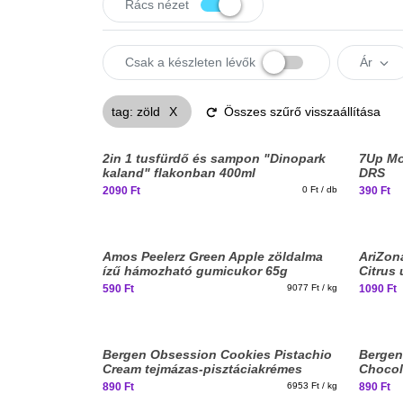
Rács
nézet
Csak a készleten lévők
Ár
tag
:
zöld
X
Összes szűrő visszaállítása
Elfogyott, iratkozz fel!
2in 1 tusfürdő és sampon "Dinopark
7Up Mo
kaland" flakonban 400ml
DRS
2090 Ft
0 Ft / db
390 Ft
Amos Peelerz Green Apple zöldalma
AriZon
ízű hámozható gumicukor 65g
Citrus 
650ml 
590 Ft
9077 Ft / kg
1090 Ft
Elfogyott, iratkozz fel!
Bergen Obsession Cookies Pistachio
Bergen
Cream tejmázas-pisztáciakrémes
Chocol
sütemény 128g
sütemé
890 Ft
6953 Ft / kg
890 Ft