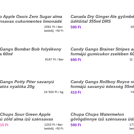
Elfogyott, iratkozz fel!
o Apple Oasis Zero Sugar alma
Canada Dry Ginger Ale gyömbé
énsavas cukormentes limonádé
üdítőital 355ml DRS
DRS
2091 Ft / liter
590 Ft
16
betétdíj: +
50 Ft
Gangs Bomber Bob folyékony
Candy Gangs Brainer Stripes 
a 60ml
formájú gumicukor zselében 6
8167 Ft / liter
690 Ft
11 
Gangs Potty Piter savanyú
Candy Gangs Rollboy Royce st
atós nyalóka 20g
formájú savanyú édesség 55ml
24 500 Ft / kg
410 Ft
74
Elfogyott, iratkozz fel!
Chups Sour Green Apple
Chupa Chups Watermelon
ú zöld alma ízű szénsavas
görögdinnye ízű szénsavas üdí
tal 345ml DRS Szavatossági idő:
345ml DRS
15 Ft
1203 Ft / liter
590 Ft
171
9-30
betétdíj: +
50 Ft
bet