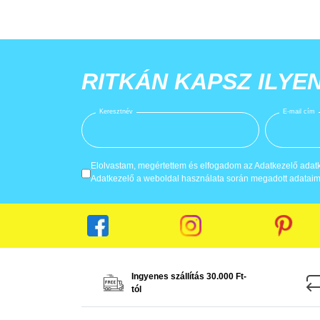
RITKÁN KAPSZ ILYE
Keresztnév
E-mail cím
Elolvastam, megértettem és elfogadom az Adatkezelő adatke
Adatkezelő a weboldal használata során megadott adataima
Ingyenes szállítás 30.000 Ft-
tól