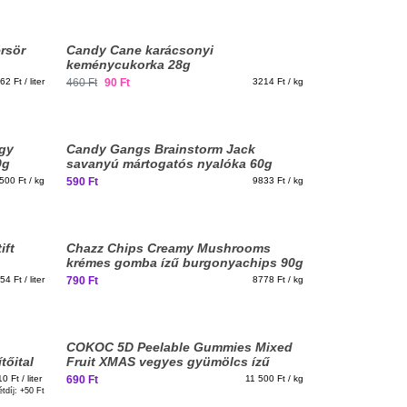
Elfogyott, iratkozz fel!
rsör
Candy Cane karácsonyi
keménycukorka 28g
62 Ft / liter
460 Ft
90 Ft
3214 Ft / kg
agy
Candy Gangs Brainstorm Jack
0g
savanyú mártogatós nyalóka 60g
500 Ft / kg
590 Ft
9833 Ft / kg
ift
Chazz Chips Creamy Mushrooms
krémes gomba ízű burgonyachips 90g
54 Ft / liter
790 Ft
8778 Ft / kg
COKOC 5D Peelable Gummies Mixed
tőital
Fruit XMAS vegyes gyümölcs ízű
gumicukor 60g
0 Ft / liter
690 Ft
11 500 Ft / kg
étdíj: +
50 Ft