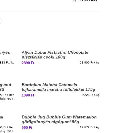
nnyés
Alyan Dubai Pistachio Chocolate
pisztáciás csoki 100g
333 Ft / kg
2890 Ft
28 900 Ft / kg
ng and
Bardollini Matcha Caramels
RS
tejkaramella matcha töltelékkel 175g
3 Ft / liter
1090 Ft
6229 Ft / kg
étdíj: +
50 Ft
ez?
al
Bubble Jug Bubble Gum Watermelon
görögdinnyés rágógumi 56g
0 Ft / liter
990 Ft
17 679 Ft / kg
étdíj: +
50 Ft