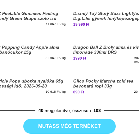
Peelable Gummies Peeling
Disney Toy Story Buzz Lightye
andy Green Grape szőlő ízű
Digitális gyerek fényképezőgé
ató gumicukor 75g
11 867 Ft / kg
19 990 Ft
Elfogyott, iratkozz fel!
r Popping Candy Apple alma
Dragon Ball Z Broly alma és kiw
bbanócukor 15g
limonádé 330ml DRS
32 667 Ft / kg
1990 Ft
603
bet
Picle Pops uborka nyalóka 65g
Glico Pocky Matcha zöld tea
ossági idő: 2026-09-20
bevonatú ropi 33g
10 615 Ft / kg
690 Ft
20 
40
megjelenítve, összesen:
103
MUTASS MÉG TERMÉKET