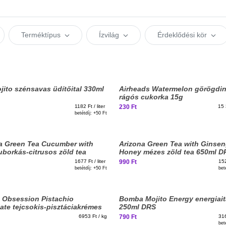
Terméktípus
Ízvilág
Érdeklődési kör
Elfogyott, iratkozz fel!
jito szénsavas üdítőital 330ml
Airheads Watermelon görögdi
rágós cukorka 15g
1182 Ft / liter
230 Ft
15 
betétdíj: +
50 Ft
Elfogyott, iratkozz fel!
Elfogyott, iratkozz fel!
a Green Tea Cucumber with
Arizona Green Tea with Ginse
uborkás-citrusos zöld tea
Honey mézes zöld tea 650ml D
DRS
1677 Ft / liter
990 Ft
152
betétdíj: +
50 Ft
bet
Elég nagy vagy már ehh
Elfogyott, iratkozz fel!
 Obsession Pistachio
Bomba Mojito Energy energiait
ate tejcsokis-pisztáciakrémes
250ml DRS
ny 128g
6953 Ft / kg
790 Ft
316
bet