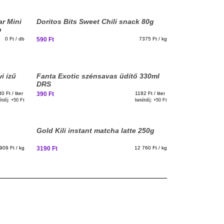
ar Mini
Doritos Bits Sweet Chili snack 80g
p
0 Ft / db
590 Ft
7375 Ft / kg
i ízű
Fanta Exotic szénsavas üdítő 330ml
DRS
0 Ft / liter
390 Ft
1182 Ft / liter
étdíj: +
50 Ft
betétdíj: +
50 Ft
Gold Kili instant matcha latte 250g
909 Ft / kg
3190 Ft
12 760 Ft / kg