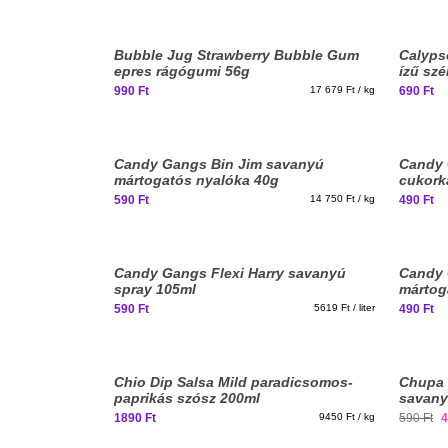
New
Bubble Jug Strawberry Bubble Gum
Calyps
stuff
epres rágógumi 56g
ízű sz
330ml 
990 Ft
17 679 Ft / kg
690 Ft
Candy Gangs Bin Jim savanyú
Candy 
mártogatós nyalóka 40g
cukork
590 Ft
14 750 Ft / kg
490 Ft
Candy Gangs Flexi Harry savanyú
Candy 
spray 105ml
mártog
590 Ft
5619 Ft / liter
490 Ft
Chio Dip Salsa Mild paradicsomos-
Chupa 
paprikás szósz 200ml
savany
üdítői
1890 Ft
9450 Ft / kg
590 Ft
4
2026-0